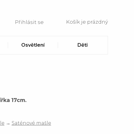
Košík je prázdný
Přihlásit se
Osvětlení
Děti
ířka 17cm.
le
→
Saténové mašle