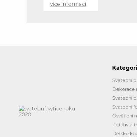
více informací
Kategor
Svatební 
Dekorace 
Svatební b
Svatební f
Osvětlení 
Potahy a te
Dětské ko