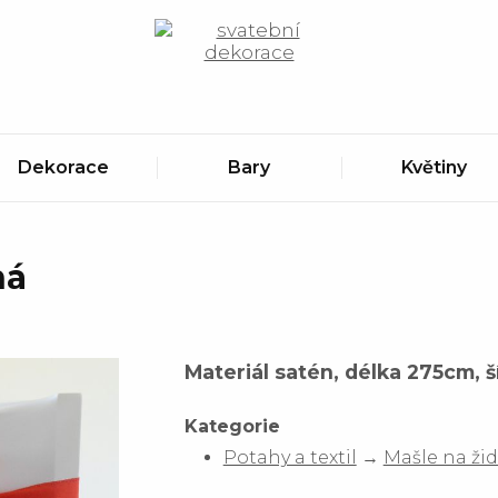
Zobrazit obsah košíku
Dekorace
Bary
Květiny
ná
Materiál satén, délka 275cm, š
Kategorie
Potahy a textil
→
Mašle na žid