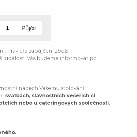
ní.
Pravidla zapůjčení zboží
.
ší události Vás budeme informovat po
avnostní nádech Vašemu stolování.
při
svatbách, slavnostních večeřích či
hotelích nebo u cateringových společností.
vného.