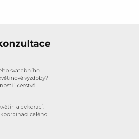
 konzultace
šeho svatebního
květinové výzdoby?
sti i čerstvé
květin a dekorací.
i koordinaci celého