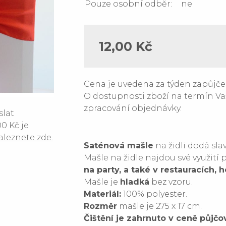
Pouze osobní odběr:
ne
12,00 Kč
Cena je uvedena za týden zapůjče
O dostupnosti zboží na termín Va
zpracování objednávky.
slat
0 Kč je
aleznete zde.
Saténová mašle
na židli dodá sl
Mašle na židle najdou své využití 
na party, a také v restauracích, 
Mašle je
hladká
bez vzoru.
Materiál:
100% polyester.
Rozměr
mašle je 275 x 17 cm.
Čištění je zahrnuto v ceně půjčo