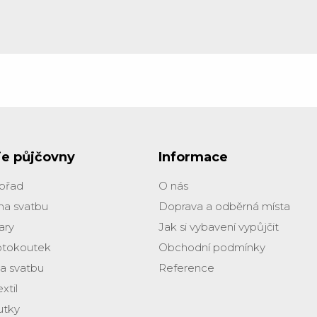
ie půjčovny
Informace
obřad
O nás
na svatbu
Doprava a odběrná místa
ary
Jak si vybavení vypůjčit
otokoutek
Obchodní podmínky
na svatbu
Reference
xtil
utky