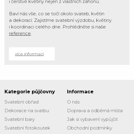
i čerstvé květiny nejen z vlastních záhonů.
Baví nás vše, co se točí okolo svateb, květin
a dekorací. Zajistíme svatební výzdobu, květiny
i koordinaci celého dne. Prohlédněte si naše
reference
.
více informací
Kategorie půjčovny
Informace
Svatební obřad
O nás
Dekorace na svatbu
Doprava a odběrná místa
Svatební bary
Jak si vybavení vypůjčit
Svatební fotokoutek
Obchodní podmínky