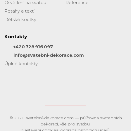
Osvětlení na svatbu
Reference
Potahy a textil
Dětské koutky
Kontakty
+420 728 916 097
info@svatebni-dekorace.com
Úplné kontakty
© 2020
svatebni-dekorace.com
— půjčovna svatebních
dekorací, vše pro svatbu.
Nastavení cookies
,
ochrana osobních údajů
.