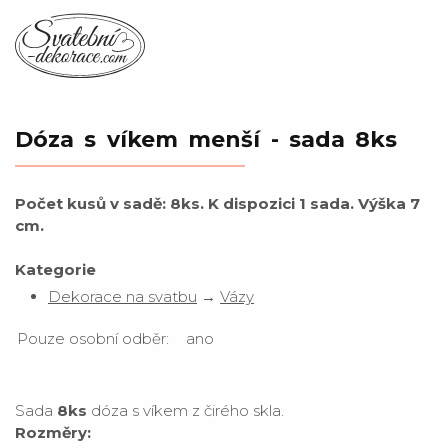
Dóza s víkem menší - sada 8ks
Počet kusů v sadě: 8ks. K dispozici 1 sada. Výška 7
cm.
Kategorie
Dekorace na svatbu
→
Vázy
Pouze osobní odběr:
ano
Sada
8ks
dóza s víkem z čirého skla.
Rozměry: