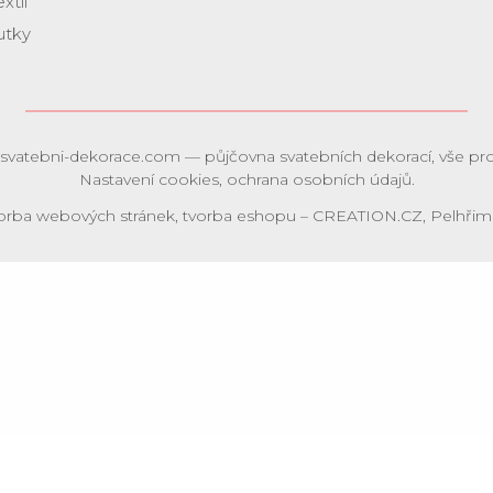
xtil
utky
svatebni-dekorace.com
— půjčovna svatebních dekorací, vše pro
Nastavení cookies
,
ochrana osobních údajů
.
orba webových stránek
,
tvorba eshopu
–
CREATION.CZ
,
Pelhřim