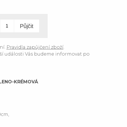
ní.
Pravidla zapůjčení zboží
.
ší události Vás budeme informovat po
LENO
-KRÉMOVÁ
.
0cm,