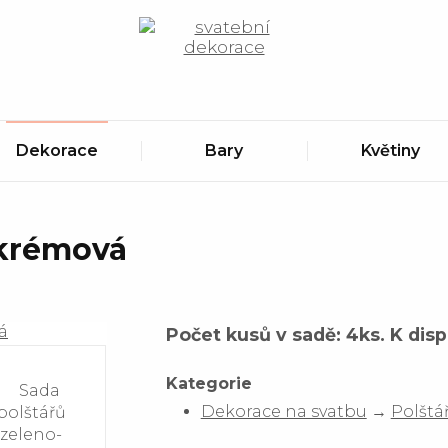
Zobrazit obsah košíku
Dekorace
Bary
Květiny
-krémová
Počet kusů v sadě: 4ks. K dispo
Kategorie
Dekorace na svatbu
→
Polštá