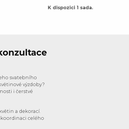
K dispozici 1 sada.
 konzultace
šeho svatebního
květinové výzdoby?
sti i čerstvé
květin a dekorací.
i koordinaci celého