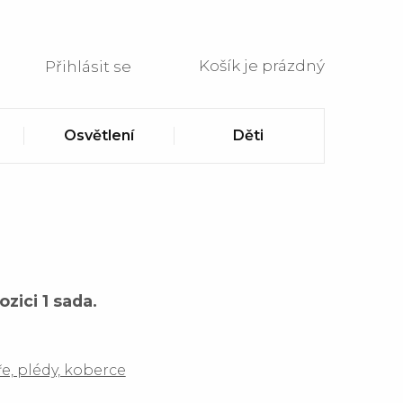
Košík je prázdný
Přihlásit se
Osvětlení
Děti
zici 1 sada.
ře, plédy, koberce