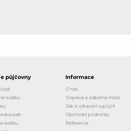
ie půjčovny
Informace
obřad
O nás
na svatbu
Doprava a odběrná místa
ary
Jak si vybavení vypůjčit
otokoutek
Obchodní podmínky
na svatbu
Reference