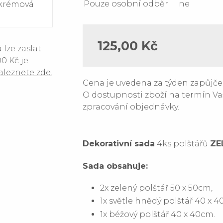
Pouze osobní odběr:
ne
125,00 Kč
lze zaslat
0 Kč je
aleznete zde.
Cena je uvedena za týden zapůjče
O dostupnosti zboží na termín Va
zpracování objednávky.
Dekorativní sada
4ks polštářů
ZE
Sada obsahuje:
2x zelený polštář 50 x 50cm,
1x světle hnědý polštář 40 x 4
1x béžový polštář 40 x 40cm.