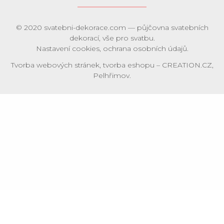
© 2020
svatebni-dekorace.com
— půjčovna svatebních
dekorací, vše pro svatbu.
Nastavení cookies
,
ochrana osobních údajů
.
Tvorba webových stránek
,
tvorba eshopu
–
CREATION.CZ
,
Pelhřimov
.
Souhlas se soubory cookie