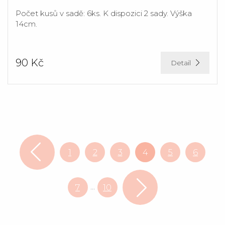
Počet kusů v sadě: 6ks. K dispozici 2 sady. Výška
14cm.
90 Kč
Detail
1
2
3
4
5
6
...
7
10