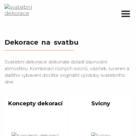
Dekorace na svatbu
Svatební dekorace dokonale doladí slavnostní
atmosféru. Kombinací různých svícnů, váziček, luceren a
dalšího vybavení docílíte originální výzdoby svatebního
dne.
Koncepty dekorací
Svícny