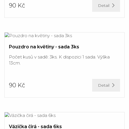
90 Kč
Detail
Pouzdro na květiny - sada 3ks
Počet kusů v sadě: 3ks. K dispozici 1 sada. Výška
13cm.
90 Kč
Detail
Vázička čirá - sada 6ks