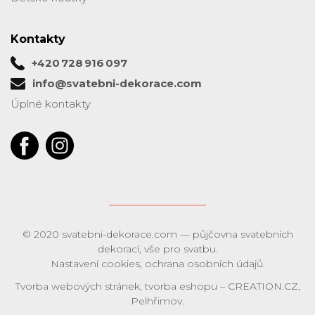
Kontakty
+420 728 916 097
info@svatebni-dekorace.com
Úplné kontakty
© 2020
svatebni-dekorace.com
— půjčovna svatebních
dekorací, vše pro svatbu.
Nastavení cookies
,
ochrana osobních údajů
.
Tvorba webových stránek
,
tvorba eshopu
–
CREATION.CZ
,
Pelhřimov
.