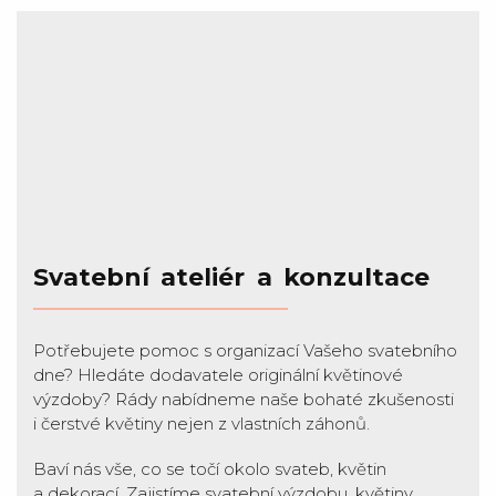
Svatební ateliér a konzultace
Potřebujete pomoc s organizací Vašeho svatebního
dne? Hledáte dodavatele originální květinové
výzdoby? Rády nabídneme naše bohaté zkušenosti
i čerstvé květiny nejen z vlastních záhonů.
Baví nás vše, co se točí okolo svateb, květin
a dekorací. Zajistíme svatební výzdobu, květiny