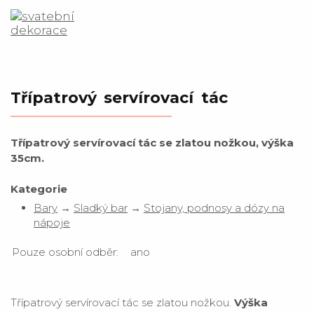
Třípatrový servírovací tác
Třípatrový servírovací tác se zlatou nožkou, výška
35cm.
Kategorie
Bary
→
Sladký bar
→
Stojany, podnosy a dózy na
nápoje
Pouze osobní odběr:
ano
Třípatrový servírovací tác se zlatou nožkou.
Výška