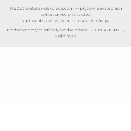
© 2020
svatebni-dekorace.com
— půjčovna svatebních
dekorací, vše pro svatbu.
Nastavení cookies
,
ochrana osobních údajů
.
Tvorba webových stránek
,
tvorba eshopu
–
CREATION.CZ
,
Pelhřimov
.
Souhlas se soubory cookie
Pokud kliknete na „Povolit vše“, poskytnete nám souhlas s
ukládáním cookie na vašem zařízení. Díky nim vám můžeme