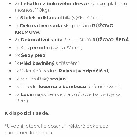
2x
Lehátko z bukového dřeva
s šedým plátnem
(nosnost 110kg);
1x
Stolek odkládací
bílý (výška 44cm);
1x
Dekorativní sada
5ks polštářů
RŮŽOVO
-
KRÉMOVÁ
;
2x
Dekorativní sada
3ks polštářů
RŮŽOVO
-ŠEDÁ
;
1x
Koš
přírodní
(
výška 37 cm);
5x
Šedý pléd
;
1x
Pléd bavlněný
s třásněmi;
1x Skleněná cedule
Relaxuj a odpočiň si
;
1x Mini malířský
stojan
;
1x Přírodní
lucerna z bambusu
(průměr 43cm);
2x
Lucerna
/svícen ve zlato růžové barvě (výška
19cm).
K dispozici 1 sada.
*
Úvodní fotografie obsahují některé dekorace
nad rámec konceptu.