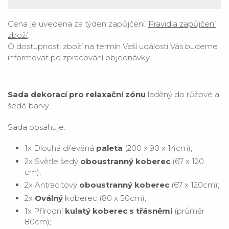
Cena je uvedena za týden zapůjčení.
Pravidla zapůjčení
zboží
.
O dostupnosti zboží na termín Vaší události Vás budeme
informovat po zpracování objednávky.
Sada dekorací pro relaxační zónu
laděný do růžové a
šedé barvy.
Sada obsahuje:
1x
Dlouhá dřevěná
paleta
(200 x 90 x 14cm);
2x Světle šedý
oboustranný koberec
(67 x 120
cm);
2x Antracitový
oboustranný koberec
(67 x 120cm);
2x
Oválný
koberec (80 x 50cm);
1x Přírodní
kulatý koberec s třásněmi
(průměr
80cm);