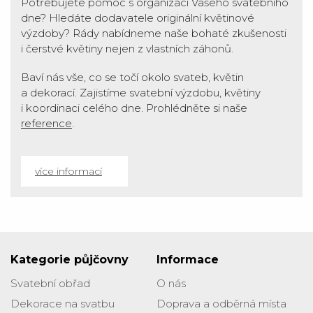
Potřebujete pomoc s organizací Vašeho svatebního
dne? Hledáte dodavatele originální květinové
výzdoby? Rády nabídneme naše bohaté zkušenosti
i čerstvé květiny nejen z vlastních záhonů.
Baví nás vše, co se točí okolo svateb, květin
a dekorací. Zajistíme svatební výzdobu, květiny
i koordinaci celého dne. Prohlédněte si naše
reference
.
více informací
Kategorie půjčovny
Informace
Svatební obřad
O nás
Dekorace na svatbu
Doprava a odběrná místa